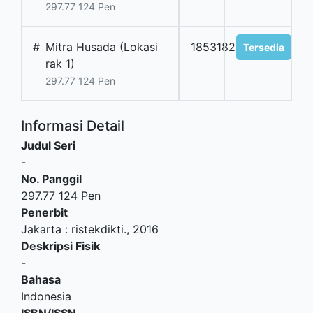
297.77 124 Pen
#
Mitra Husada (Lokasi
1853182
Tersedia
rak 1)
297.77 124 Pen
Informasi Detail
Judul Seri
-
No. Panggil
297.77 124 Pen
Penerbit
Jakarta
:
ristekdikti
.,
2016
Deskripsi Fisik
-
Bahasa
Indonesia
ISBN/ISSN