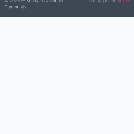
© 2026 — Senayan Developer
Ditenagai oleh
SLiMS
Community