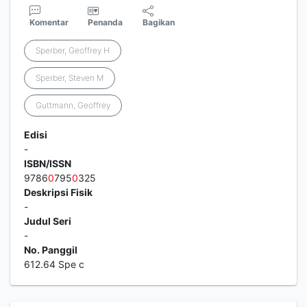
Komentar
Penanda
Bagikan
Sperber, Geoffrey H
Sperber, Steven M
Guttmann, Geoffrey
Edisi
-
ISBN/ISSN
9786
0
795
0
325
Deskripsi Fisik
-
Judul Seri
-
No. Panggil
612.64 Spe c