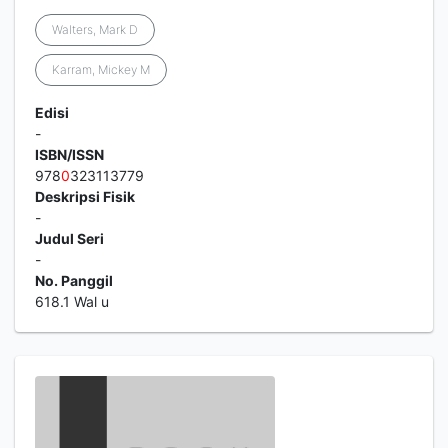
Walters, Mark D
Karram, Mickey M
Edisi
-
ISBN/ISSN
978
0
323113779
Deskripsi Fisik
-
Judul Seri
-
No. Panggil
618.1 Wal u