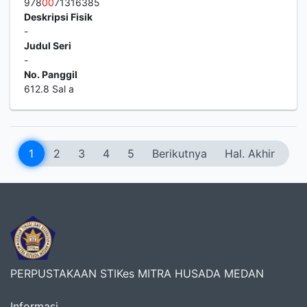
978
0
0
71316385
Deskripsi Fisik
-
Judul Seri
-
No. Panggil
612.8 Sal a
1
2
3
4
5
Berikutnya
Hal. Akhir
PERPUSTAKAAN STIKes MITRA HUSADA MEDAN
Informasi