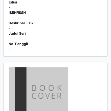
Edisi
-
ISBN/ISSN
-
Deskripsi Fisik
-
Judul Seri
-
No. Panggil
-