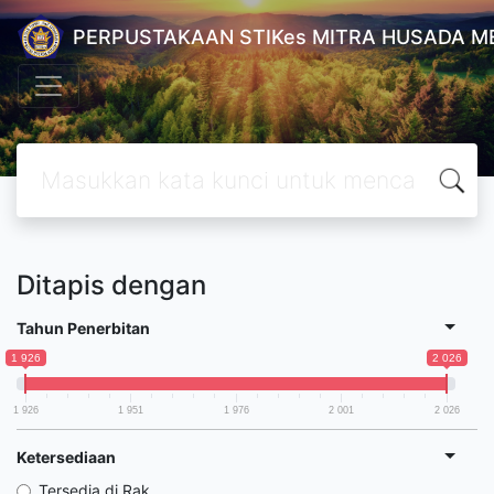
PERPUSTAKAAN STIKes MITRA HUSADA M
Ditapis dengan
Tahun Penerbitan
1 926
2 026
1 926
1 951
1 976
2 001
2 026
Ketersediaan
Tersedia di Rak