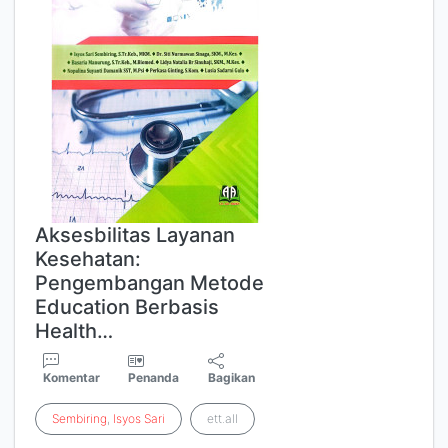
Aksesbilitas Layanan
Kesehatan:
Pengembangan Metode
Education Berbasis
Health…
Komentar
Penanda
Bagikan
Sembiring
,
Isyos
Sari
ett.all