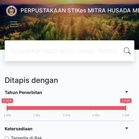
PERPUSTAKAAN STIKes MITRA HUSADA M
Ditapis dengan
Tahun Penerbitan
1 926
2 026
1 926
1 951
1 976
2 001
2 026
Ketersediaan
Tersedia di Rak