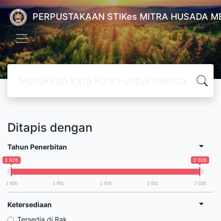
PERPUSTAKAAN STIKes MITRA HUSADA M
Ditapis dengan
Tahun Penerbitan
1 926
2 026
1 926
1 951
1 976
2 001
2 026
Ketersediaan
Tersedia di Rak